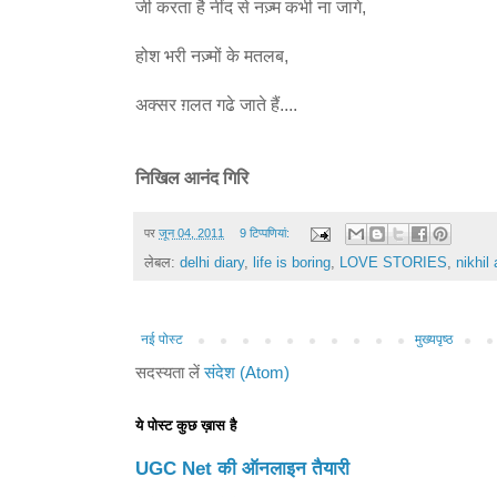
जी करता है नींद से नज़्म कभी ना जागे,
होश भरी नज़्मों के मतलब,
अक्सर ग़लत गढे जाते हैं....
निखिल आनंद गिरि
पर
जून 04, 2011
9 टिप्‍पणियां:
लेबल:
delhi diary
,
life is boring
,
LOVE STORIES
,
nikhil
नई पोस्ट
मुख्यपृष्ठ
सदस्यता लें
संदेश (Atom)
ये पोस्ट कुछ ख़ास है
UGC Net की ऑनलाइन तैयारी