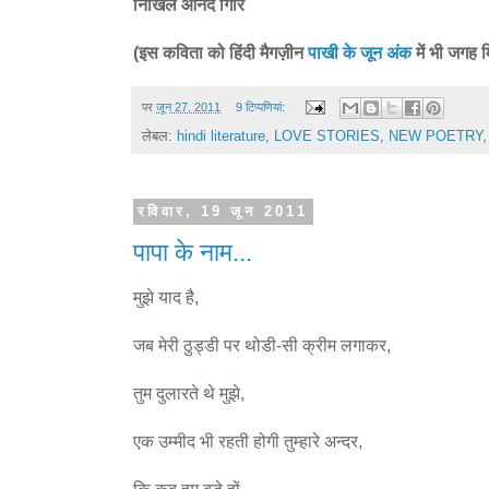
निखिल आनंद गिरि
(इस कविता को हिंदी मैगज़ीन
पाखी के जून अंक
में भी जगह म
पर
जून 27, 2011
9 टिप्‍पणियां:
लेबल:
hindi literature
,
LOVE STORIES
,
NEW POETRY
रविवार, 19 जून 2011
पापा के नाम...
मुझे याद है,
जब मेरी ठुड्डी पर थोडी-सी क्रीम लगाकर,
तुम दुलारते थे मुझे,
एक उम्मीद भी रहती होगी तुम्हारे अन्दर,
कि कब हम बड़े हों,