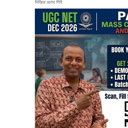
निखिल आनंद गिरि